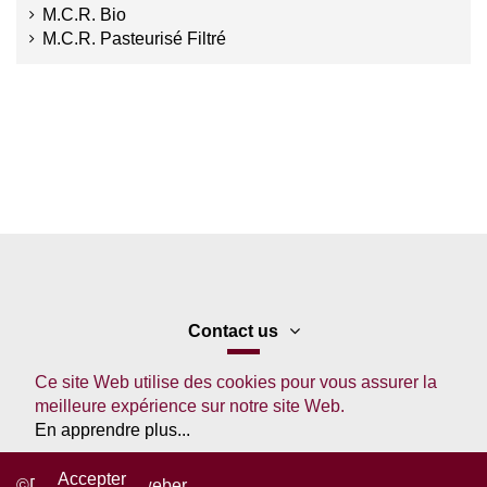
M.C.R. Bio
M.C.R. Pasteurisé Filtré
Contact us
Ce site Web utilise des cookies pour vous assurer la
meilleure expérience sur notre site Web.
En apprendre plus...
Accepter
©DTouch - Stepweber